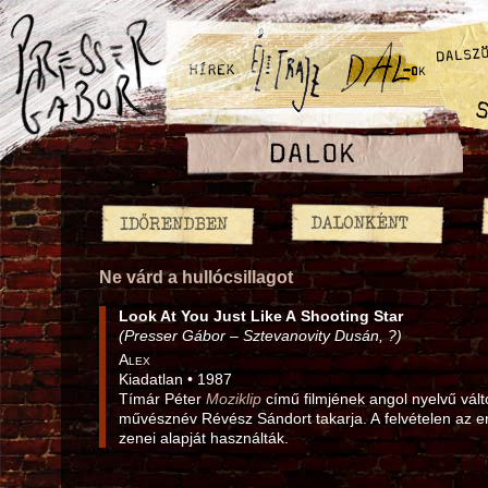
Ne várd a hullócsillagot
Look At You Just Like A Shooting Star
(Presser Gábor – Sztevanovity Dusán, ?)
Alex
Kiadatlan • 1987
Tímár Péter
Moziklip
című filmjének angol nyelvű vált
művésznév Révész Sándort takarja. A felvételen az e
zenei alapját használták.