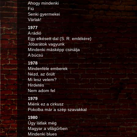
Ahogy mindenki
Fiú
Senki gyermekei
Várlak!
1977
A rádió
Egy elkésett dal (S. R. emlékére)
Jóbarátok vagyunk
Mindenki másképp csinálja
A búcsú
1978
Mindenféle emberek
Nézd, az őrült
Mi lesz velem?
Hirdetés
Nem adom fel
1979
Miénk ez a cirkusz
Pokolba már a szép szavakkal
1980
Úgy látlak még
Magyar a világűrben
Mindenki blues