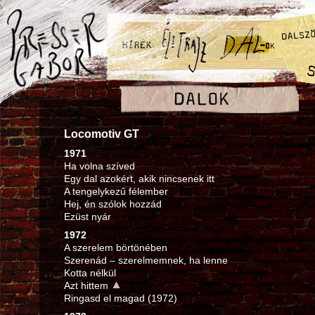
Locomotiv GT
1971
Ha volna szíved
Egy dal azokért, akik nincsenek itt
A tengelykezű félember
Hej, én szólok hozzád
Ezüst nyár
1972
A szerelem börtönében
Szerenád – szerelmemnek, ha lenne
Kotta nélkül
Azt hittem
Ringasd el magad (1972)