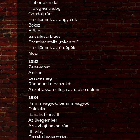
Embertelen dal
Prológ és trialóg
Gondolj rám
Ha eljönnek az angyalok
Boksz
Erőgép
Sziszifuszi blues
Szentimentális „rakenroll”
Ha eljönnek az ördögök
Mozi
1982
Zenevonat
A siker
Lesz-e még?
Rágógumi megszokás
A szél lassan elfújja az utolsó dalom
1984
Kinn is vagyok, benn is vagyok
Dalaktika
Banális blues
Az üvegember
A szívbajt hozod rám
III. világ
Éjszakai vonatozás