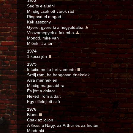
1973
Segíts elaludni
Mindig csak ott várok rád
Ringasd el magad I.
Kék asszony
Gyere, gyere ki a hegyoldalba
Visszamegyek a falumba
Mondd, mire van
Miénk itt a tér
1974
1 kocsi jön
1975
Intuitio molto furtivamente
Szólj rám, ha hangosan énekelek
Arra mennék én
Mindig magasabbra
És jött a doktor
Neked írom a dalt
Egy elfelejtett szó
1976
Blues
Csak az jöjjön
A Kicsi, a Nagy, az Arthur és az Indián
Mindenki