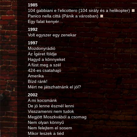
1985
104 gabbiani e l’elicottero (104 sirály és a helikopter)
Panico nella cittá (Pánik a városban)
Egy falat kenyér…
1992
Volt egyszer egy zenekar
1997
Mozdonyrádió
Az Ígéret földje
Hagyd a könnyeket
A füst meg a szél
424‑es csatahajó
Amerika
Bízd ránk!
Mért ne játszhatnánk el jól?
2002
A mi kocsmánk
De jó lenne észnél lenni
Visszamenni nem tudok
Megjött Moszkvából a csomag
Nem olyan könnyű
Nem felejtem el sosem
Mikor leszek a tiéd