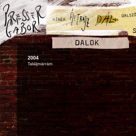
2004
Találjmárrám