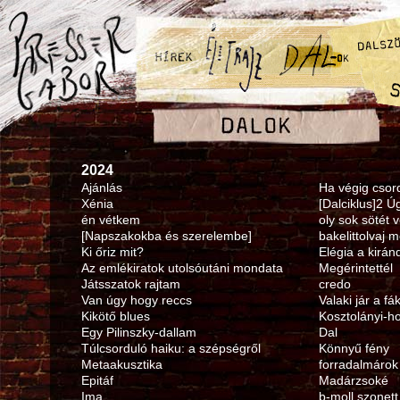
2024
Ajánlás
Ha végig csor
Xénia
[Dalciklus]2 Ú
én vétkem
oly sok sötét v
[Napszakokba és szerelembe]
bakelittolvaj 
Ki őriz mit?
Elégia a kirá
Az emlékiratok utolsóutáni mondata
Megérintettél
Játsszatok rajtam
credo
Van úgy hogy reccs
Valaki jár a f
Kikötő blues
Kosztolányi-
Egy Pilinszky-dallam
Dal
Túlcsorduló haiku: a szépségről
Könnyű fény
Metaakusztika
forradalmárok
Epitáf
Madárzsoké
Ima
b-moll szonett