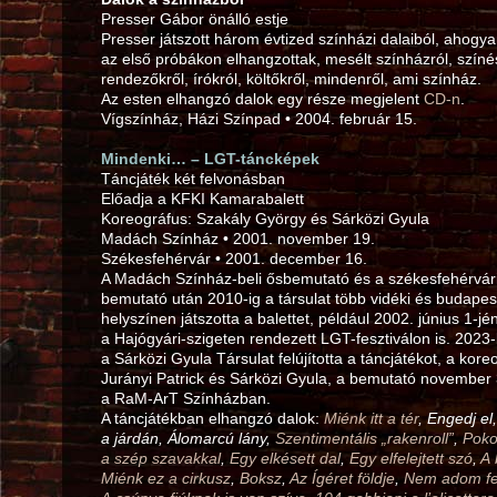
Presser Gábor önálló estje
Presser játszott három évtized színházi dalaiból, ahogy
az első próbákon elhangzottak, mesélt színházról, színé
rendezőkről, írókról, költőkről, mindenről, ami színház.
Az esten elhangzó dalok egy része megjelent
CD-n
.
Vígszínház, Házi Színpad • 2004. február 15.
Mindenki… – LGT-táncképek
Táncjáték két felvonásban
Előadja a KFKI Kamarabalett
Koreográfus: Szakály György és Sárközi Gyula
Madách Színház • 2001. november 19.
Székesfehérvár • 2001. december 16.
A Madách Színház-beli ősbemutató és a székesfehérvár
bemutató után 2010‑ig a társulat több vidéki és budapes
helyszínen játszotta a balettet, például 2002. június 1‑jén
a Hajógyári-szigeten rendezett LGT-fesztiválon is. 2023
a Sárközi Gyula Társulat felújította a táncjátékot, a kor
Jurányi Patrick és Sárközi Gyula, a bemutató november 
a RaM-ArT Színházban.
A táncjátékban elhangzó dalok:
Miénk itt a tér
, Engedj el
a járdán, Álomarcú lány,
Szentimentális „rakenroll”
,
Poko
a szép szavakkal
,
Egy elkésett dal
,
Egy elfelejtett szó
,
A 
Miénk ez a cirkusz
,
Boksz
,
Az Ígéret földje
,
Nem adom fe