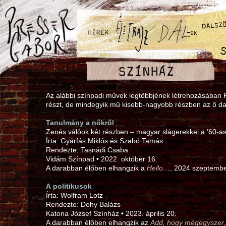
Az alábbi színpadi művek legtöbbjének létrehozásában 
részt, de mindegyik mű kisebb-nagyobb részben az ő dal
Tanulmány a nőkről
Zenés válóok két részben – magyar slágerekkel a ’60‑as
Írta: Gyárfás Miklós és Szabó Tamás
Rendezte: Tasnádi Csaba
Vidám Színpad • 2022. október 16.
A darabban élőben elhangzik a
Hello…
, 2024 szeptembe
A politikusok
Írta: Wolfram Lotz
Rendezte: Dohy Balázs
Katona József Színház • 2023. április 20.
A darabban élőben elhangzik az
Add, hogy mégegyszer