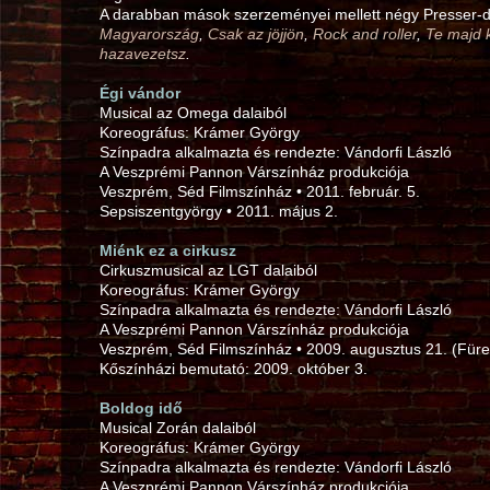
A darabban mások szerzeményei mellett négy Presser-da
Magyarország
,
Csak az jöjjön
,
Rock and roller
,
Te majd 
hazavezetsz
.
Égi vándor
Musical az Omega dalaiból
Koreográfus: Krámer György
Színpadra alkalmazta és rendezte: Vándorfi László
A Veszprémi Pannon Várszínház produkciója
Veszprém, Séd Filmszínház • 2011. február. 5.
Sepsiszentgyörgy • 2011. május 2.
Miénk ez a cirkusz
Cirkuszmusical az LGT dalaiból
Koreográfus: Krámer György
Színpadra alkalmazta és rendezte: Vándorfi László
A Veszprémi Pannon Várszínház produkciója
Veszprém, Séd Filmszínház • 2009. augusztus 21. (Für
Kőszínházi bemutató: 2009. október 3.
Boldog idő
Musical Zorán dalaiból
Koreográfus: Krámer György
Színpadra alkalmazta és rendezte: Vándorfi László
A Veszprémi Pannon Várszínház produkciója