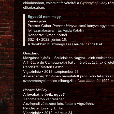
előadásában, valamint felvételről a
Gyöngyhajú lány
rész
előadásában.
Egyedül nem megy
Zenés játék
Presser Gábor
Presser könyve
című könyve egyes ré
felhasználásával írta: Vajda Katalin
Rendezte: Simon Kornél
6SZÍN • 2022. június 16.
A darabban huszonegy Presser-dal hangzik el.
Össztánc
Mozgásszínjáték – Szüleink és Nagyszüleink emlékének
A Théâtre du Campagnol
A bál
című előadásának ötletéb
Rendezte: Marton László
Vígszínház • 2015. szeptember 26.
Az eredetileg 1994‑ben bemutatott produkció felújítás
szerzeményei mellett elhangzik a
Nem adom fel
1992‑es
Horace McCoy
A lovakat lelövik, ugye?
Táncmaraton két részben
A színpadi változatot készítette a Vígszínház
Rendezte: Eszenyi Enikő
Vígszínház • 2012. március 24.