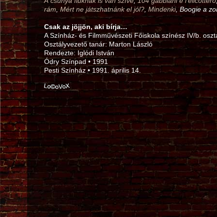
A csúnya fiúknak is van szíve
,
104 gabbiani e l’elicottero
rám
,
Mért ne játszhatnánk el jól?
,
Mindenki
, Boogie a z
Csak az jöjjön, aki bírja…
A Színház- és Filmművészeti Főiskola színész IV/b. osz
Osztályvezető tanár: Marton László
Rendezte: Iglódi István
Ódry Színpad • 1991
Pesti Színház • 1991. április 14.