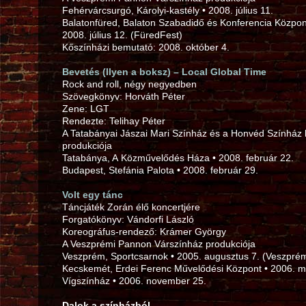
Fehérvárcsurgó, Károlyi-kastély • 2008. július 11.
Balatonfüred, Balaton Szabadidő és Konferencia Közpon
2008. július 12. (FüredFest)
Kőszínházi bemutató: 2008. október 4.
Bevetés (Ilyen a boksz) – Local Global Time
Rock and roll, négy negyedben
Szövegkönyv: Horváth Péter
Zene: LGT
Rendezte: Telihay Péter
A Tatabányai Jászai Mari Színház és a Honvéd Színház
produkciója
Tatabánya, A Közművelődés Háza • 2008. február 22.
Budapest, Stefánia Palota • 2008. február 29.
Volt egy tánc
Táncjáték Zorán élő koncertjére
Forgatókönyv: Vándorfi László
Koreográfus-rendező: Krámer György
A Veszprémi Pannon Várszínház produkciója
Veszprém, Sportcsarnok • 2005. augusztus 7. (Veszprém
Kecskemét, Erdei Ferenc Művelődési Központ • 2006. m
Vígszínház • 2006. november 25.
Dalok a színházból