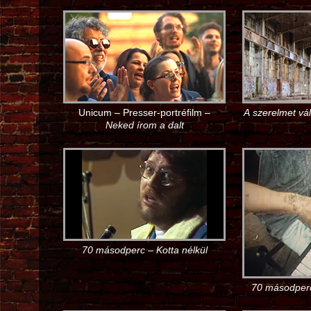
Unicum – Presser-portréfilm –
A szerelmet vá
Neked írom a dalt
70 másodperc – Kotta nélkül
70 másodper