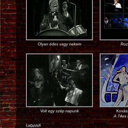
Olyan édes vagy nekem
Roz
Volt egy szép napunk
Kovás
A 74es