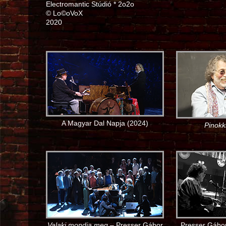
Electromantic Stúdió * 2o2o
© Lo©oVoX
2020
A Magyar Dal Napja (2024)
Pinokk
Valaki mondja meg
– Presser Gábor
Presser Gábor