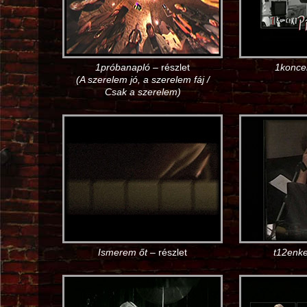
1próbanapló
– részlet
1konce
(A szerelem jó, a szerelem fáj /
Csak a szerelem)
Ismerem őt
– részlet
t12enke