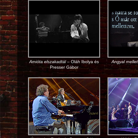
Amióta elszakadtál
– Oláh Ibolya és
Angyal melle
Presser Gábor