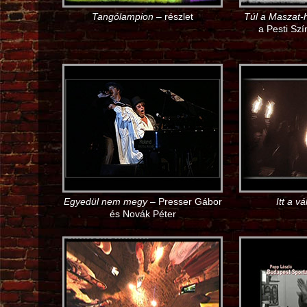
Tangólampion
– részlet
Túl a Maszat-
a Pesti Sz
Egyedül nem megy
– Presser Gábor
Itt a v
és Novák Péter