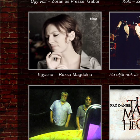
Úgy volt
– Zorán és Presser Gábor
Kóló
– Zo
Egyszer
– Rúzsa Magdolna
Ha eljönnek az