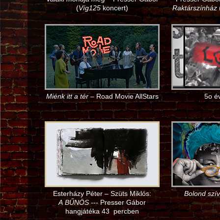
(
Víg125
koncert)
Raktárszínház
Miénk itt a tér
– Road Movie AllStars
5o é
Esterházy Péter – Szüts Miklós:
Bolond szív
A BŰNÖS
--- Presser Gábor
hangjátéka 43 percben