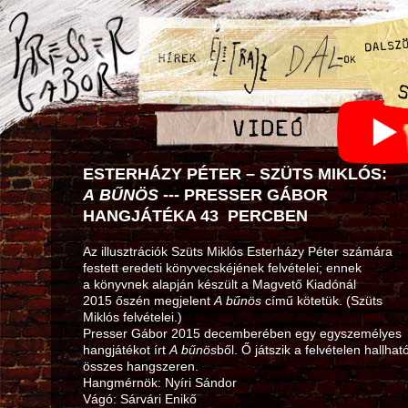
ESTERHÁZY PÉTER – SZÜTS MIKLÓS:
A BŰNÖS
--- PRESSER GÁBOR
HANGJÁTÉKA 43 PERCBEN
Az illusztrációk Szüts Miklós Esterházy Péter számára
festett eredeti könyvecskéjének felvételei; ennek
a könyvnek alapján készült a Magvető Kiadónál
2015 őszén megjelent
A bűnös
című kötetük. (Szüts
Miklós felvételei.)
Presser Gábor 2015 decemberében egy egyszemélyes
hangjátékot írt
A bűnös
ből. Ő játszik a felvételen hallhat
összes hangszeren.
Hangmérnök: Nyíri Sándor
Vágó: Sárvári Enikő