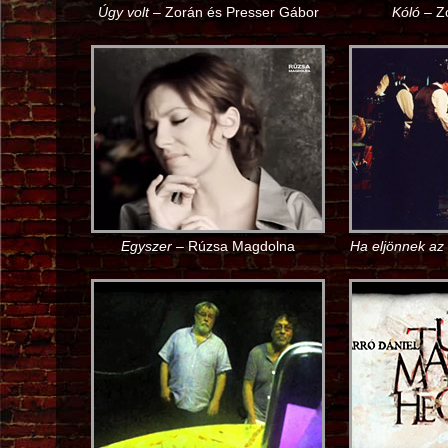
Úgy volt
– Zorán és Presser Gábor
Kóló
– Zo
Egyszer
– Rúzsa Magdolna
Ha eljönnek az