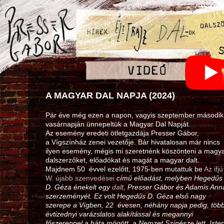
A MAGYAR DAL NAPJA (2024)
Pár éve még ezen a napon, vagyis szeptember második
vasárnapján ünnepeltük a Magyar Dal Napját.
Az esemény eredeti ötletgazdája Presser Gábor,
a Vígszínház zenei vezetője. Bár hivatalosan már nincs
ilyen esemény, mégis mi szeretnénk köszönteni a magy
dalszerzőket, előadókat és magát a magyar dalt.
Majdnem 50 évvel ezelőtt, 1975‑ben mutattuk be
Az ifjú
W. újabb szenvedései
című előadást, melyben Hegedűs
D. Géza énekelt egy
dalt
, Presser Gábor és Adamis Ann
szerzeményét. Ez volt Hegedűs D. Géza első nagy
szerepe a Vígben, 22 évesen, néhány napja pedig, töb
évtizednyi varázslatos alakítással és megannyi
főszereppel a háta mögött, a Nemzet Színésze lett. Iste