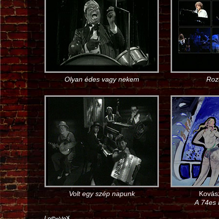
Olyan édes vagy nekem
Roz
Volt egy szép napunk
Kovás
A 74es