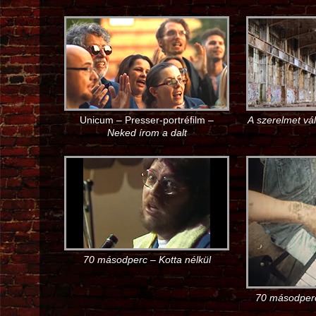
Unicum – Presser-portréfilm –
A szerelmet vá
Neked írom a dalt
70 másodperc – Kotta nélkül
70 másodper