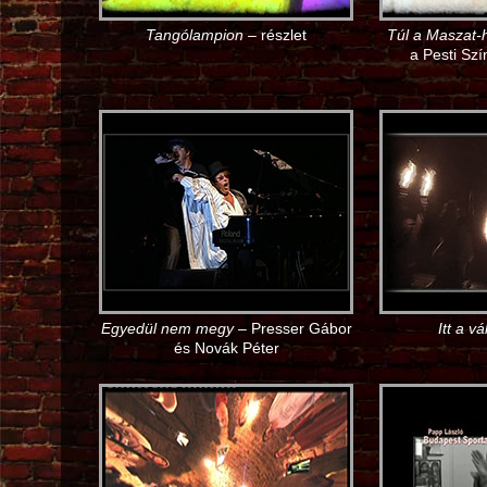
Tangólampion
– részlet
Túl a Maszat-
a Pesti Sz
Egyedül nem megy
– Presser Gábor
Itt a v
és Novák Péter