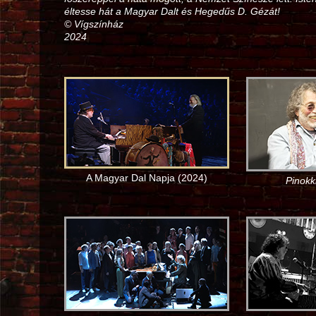
éltesse hát a Magyar Dalt és Hegedűs D. Gézát!
© Vígszínház
2024
A Magyar Dal Napja (2024)
Pinokk