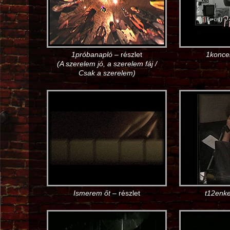
1próbanapló
– részlet
1konce
(A szerelem jó, a szerelem fáj /
Csak a szerelem)
Ismerem őt
– részlet
t12enke