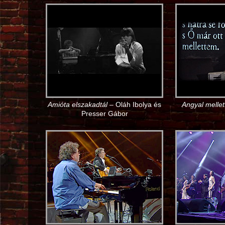
Amióta elszakadtál
– Oláh Ibolya és
Angyal melle
Presser Gábor