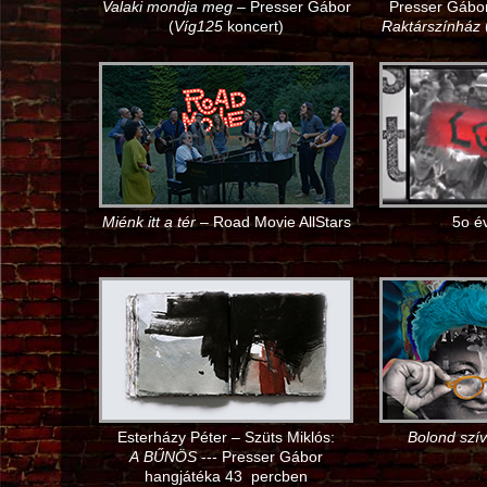
Valaki mondja meg
– Presser Gábor
Presser Gábor
(
Víg125
koncert)
Raktárszínház
Miénk itt a tér
– Road Movie AllStars
5o é
Esterházy Péter – Szüts Miklós:
Bolond szív
A BŰNÖS
--- Presser Gábor
hangjátéka 43 percben