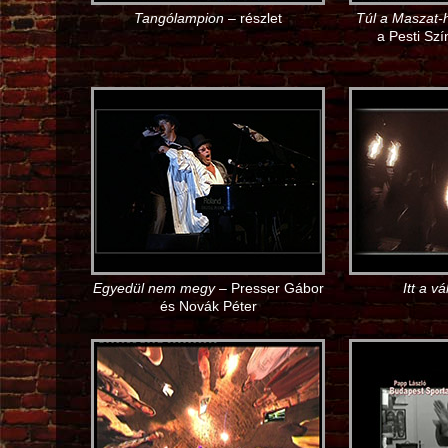
Tangólampion
– részlet
Túl a Maszat-
a Pesti Sz
Egyedül nem megy
– Presser Gábor
Itt a v
és Novák Péter