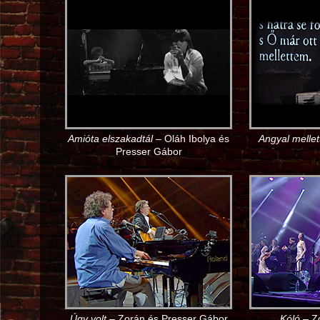
Amióta elszakadtál
– Oláh Ibolya és
Angyal melle
Presser Gábor
Úgy volt
– Zorán és Presser Gábor
Kóló
– Zo