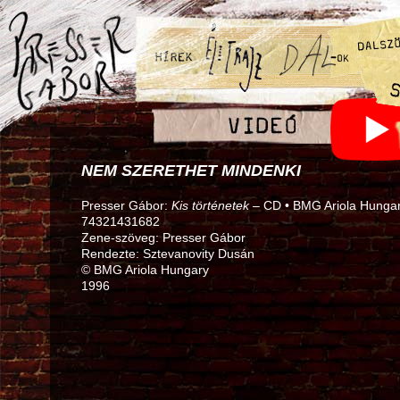
NEM SZERETHET MINDENKI
Presser Gábor:
Kis történetek
– CD • BMG Ariola Hunga
74321431682
Zene-szöveg: Presser Gábor
Rendezte: Sztevanovity Dusán
© BMG Ariola Hungary
1996