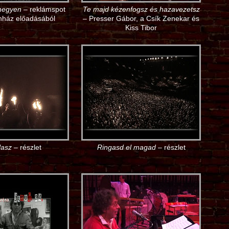
hegyen
– reklámspot
Te majd kézenfogsz és hazavezetsz
ínház előadásából
– Presser Gábor, a Csík Zenekar és
Kiss Tibor
álasz
– részlet
Ringasd el magad
– részlet