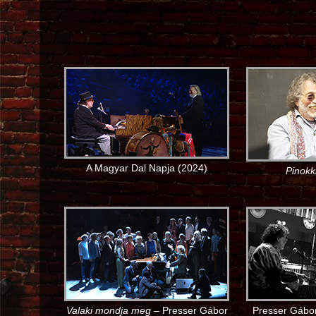
A Magyar Dal Napja (2024)
Pinokk
Valaki mondja meg
– Presser Gábor
Presser Gábor