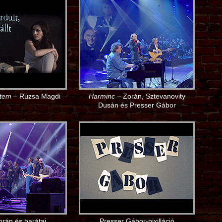
ttem
– Rúzsa Magdi
Harminc
– Zorán, Sztevanovity
Dusán és Presser Gábor
rán és barátai
Presser Gábor-pixilláció