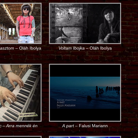
lasztom
– Oláh Ibolya
Voltam Ibojka
– Oláh Ibolya
c – Arra mennék én
A part
– Falusi Mariann