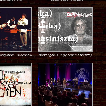
 angyalok
– slideshow
Bárzongok 3. (Egy zenemasiniszta)