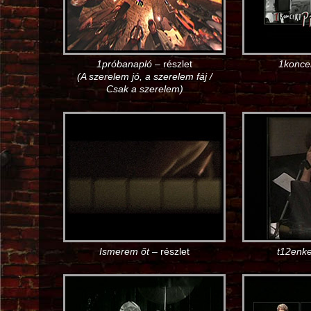
1próbanapló
– részlet
1konce
(A szerelem jó, a szerelem fáj /
Csak a szerelem)
Ismerem őt
– részlet
t12enke