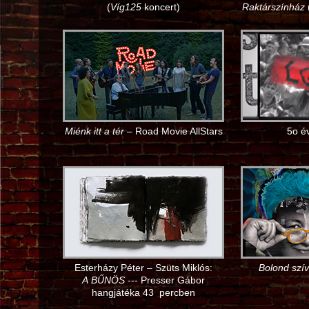
(
Víg125
koncert)
Raktárszínház
Miénk itt a tér
– Road Movie AllStars
5o é
Esterházy Péter – Szüts Miklós:
Bolond szív
A BŰNÖS
--- Presser Gábor
hangjátéka 43 percben