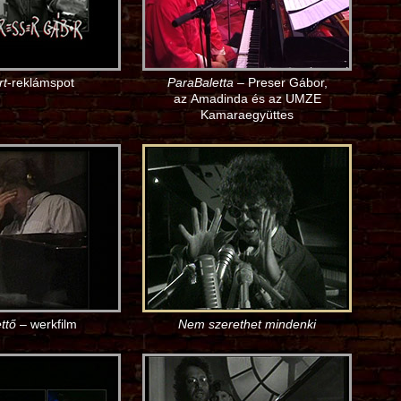
rt
-reklámspot
ParaBaletta
– Preser Gábor,
az Amadinda és az UMZE
Kamaraegyüttes
ttő
– werkfilm
Nem szerethet mindenki