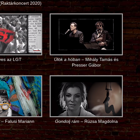
(Raktárkoncert 2020)
ves az LGT
Ülök a hóban
– Mihály Tamás és
Presser Gábor
– Falusi Mariann
Gondolj rám
– Rúzsa Magdolna