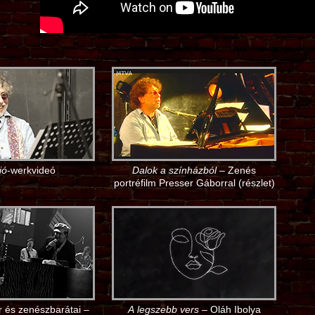
ió
-werkvideó
Dalok a színházból
– Zenés
portréfilm Presser Gáborral (részlet)
 és zenészbarátai –
A legszebb vers
– Oláh Ibolya