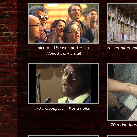
Unicum – Presser-portréfilm –
A szerelmet vá
Neked írom a dalt
70 másodperc – Kotta nélkül
70 másodper